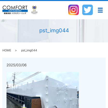
メ
pst_img044
HOME
pst_img044
2025/03/06