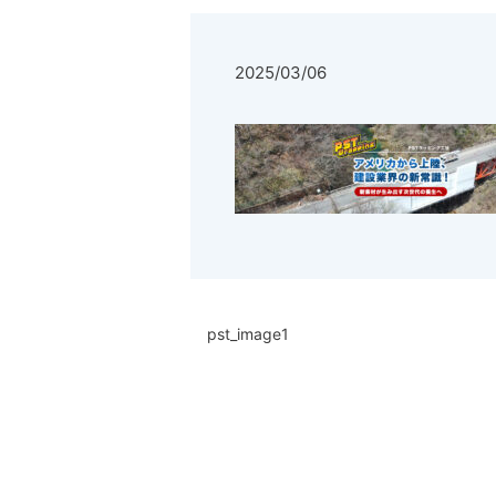
2025/03/06
pst_image1