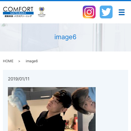
メ
image6
HOME
image6
2019/01/11