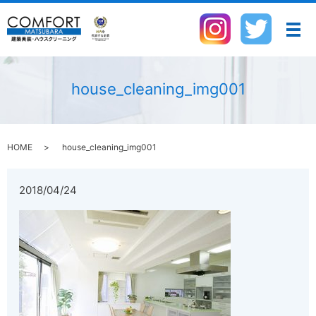
メ
house_cleaning_img001
HOME
house_cleaning_img001
2018/04/24