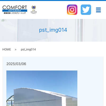
メ
pst_img014
HOME
pst_img014
2025/03/06