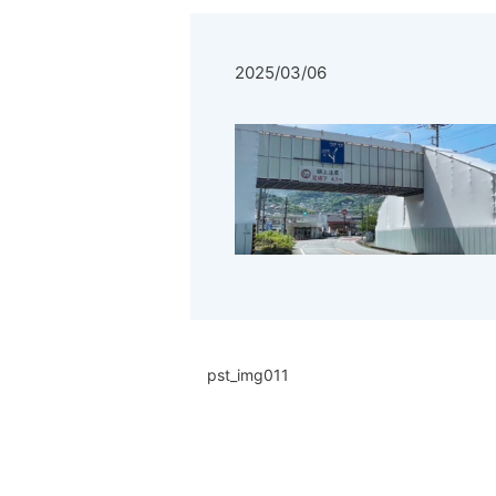
2025/03/06
pst_img011