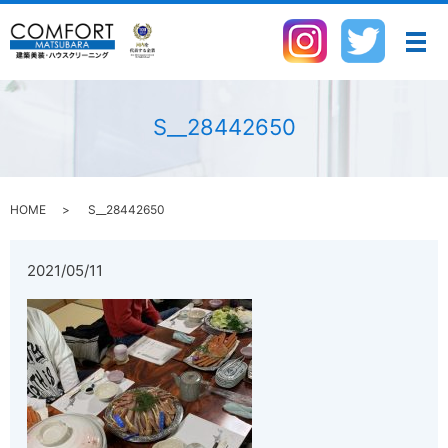
メ
S__28442650
HOME
S__28442650
2021/05/11